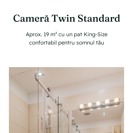
Locațiile noastre
Cameră Twin Standard
Contact
Aprox. 19 m² cu un pat King-Size
Rezervați acum
confortabil pentru somnul tău